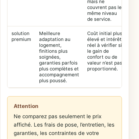
mais ne
couvrent pas le
même niveau
de service.
solution
Meilleure
Coût initial plus
Pro
premium
adaptation au
élevé et intérêt
dur
logement,
réel à vérifier si
rén
finitions plus
le gain de
glo
soignées,
confort ou de
log
garanties parfois
valeur n’est pas
à f
plus complètes et
proportionné.
val
accompagnement
us
plus poussé.
exi
Attention
Ne comparez pas seulement le prix
affiché. Les frais de pose, l’entretien, les
garanties, les contraintes de votre