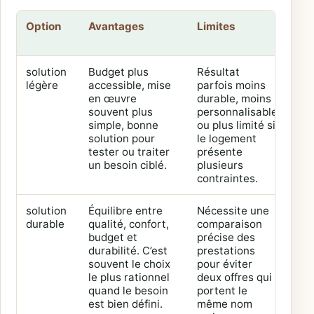
Option
Avantages
Limites
Prof
ad
solution
Budget plus
Résultat
Pro
légère
accessible, mise
parfois moins
pon
en œuvre
durable, moins
bud
souvent plus
personnalisable
ser
simple, bonne
ou plus limité si
bes
solution pour
le logement
imm
tester ou traiter
présente
un besoin ciblé.
plusieurs
contraintes.
solution
Équilibre entre
Nécessite une
Rés
durable
qualité, confort,
comparaison
pri
budget et
précise des
us
durabilité. C’est
prestations
rég
souvent le choix
pour éviter
rec
le plus rationnel
deux offres qui
de
quand le besoin
portent le
fiab
est bien défini.
même nom