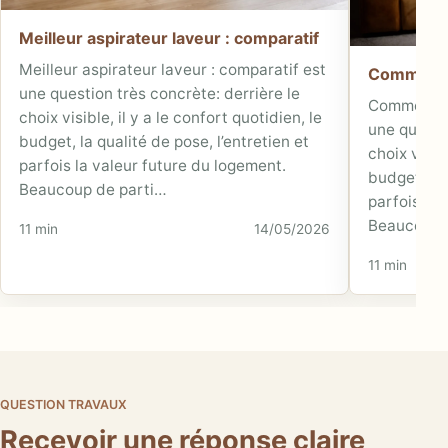
Meilleur aspirateur laveur : comparatif
Meilleur aspirateur laveur : comparatif est
Comment a
une question très concrète: derrière le
Comment am
choix visible, il y a le confort quotidien, le
une questio
budget, la qualité de pose, l’entretien et
choix visibl
parfois la valeur future du logement.
budget, la 
Beaucoup de parti…
parfois la 
Beaucoup d
11 min
14/05/2026
11 min
QUESTION TRAVAUX
Recevoir une réponse claire