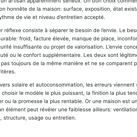
 un artisan apparemment sérieux. Un bon choix comme
on honnête de la maison: surface, exposition, état exist
ythme de vie et niveau d’entretien accepté.
r réflexe consiste à séparer le besoin de l’envie. Le be
rable: froid, facture élevée, manque de place, inconfort
urité insuffisante ou projet de valorisation. L’envie conc
uté ou le confort supplémentaire. Les deux sont légitime
 pas toujours de la même manière et ne se comparent p
itères.
ivers solaire et autoconsommation, les erreurs viennent
 choisir le modèle le plus puissant, la finition la plus te
r ou la promesse la plus rentable. Or une maison est u
un élément peut révéler une faiblesse ailleurs: ventilatio
é, structure, usage ou entretien.