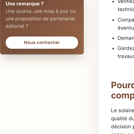
Vérifie
Une remarque ?
techni
Une source, une mise à jour ou
une proposition de partenariat
Compar
éditorial ?
éventu
Demand
Nous contacter
Gardez
travau
Pourq
comp
Le solair
qualité du
décision 