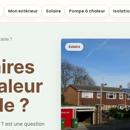
Mon extérieur
Solaire
Pompe à chaleur
Isolati
table ?
Solaire
ires
aleur
le ?
 ? est une question