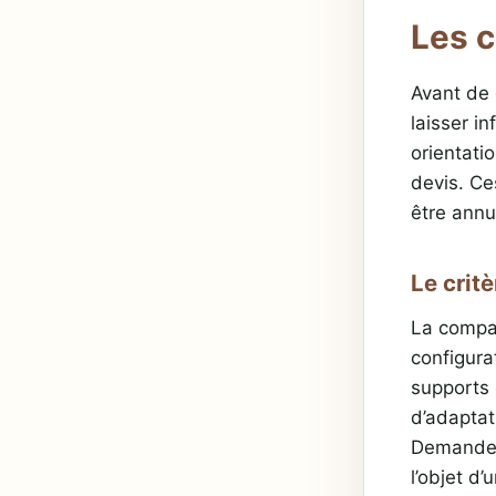
Les c
Avant de 
laisser i
orientati
devis. Ce
être annu
Le crit
La compati
configura
supports 
d’adaptat
Demandez 
l’objet d