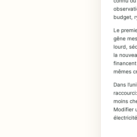
connu ou
observati
budget, r
Le premie
gêne mesu
lourd, séc
la nouvea
financent
mêmes cr
Dans l’un
raccourci:
moins che
Modifier 
électricit