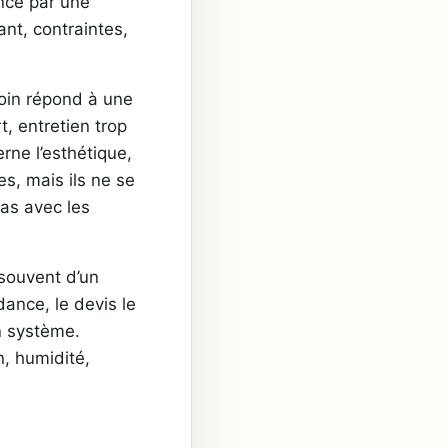
nce par une
ant, contraintes,
soin répond à une
, entretien trop
erne l’esthétique,
s, mais ils ne se
as avec les
 souvent d’un
ndance, le devis le
n système.
n, humidité,