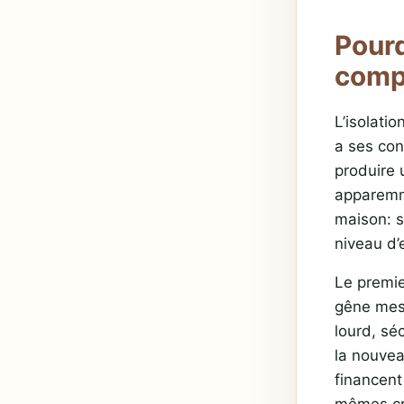
Pourq
comp
L’isolatio
a ses con
produire 
apparemm
maison: s
niveau d’
Le premie
gêne mesu
lourd, séc
la nouvea
financent
mêmes cr