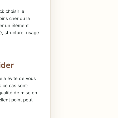
i: choisir le
oins cher ou la
ier un élément
té, structure, usage
ider
Cela évite de vous
s ce cas sont:
qualité de mise en
llent point peut