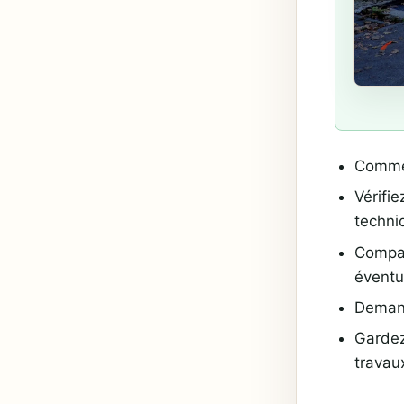
Commen
Vérifie
techni
Compar
éventu
Demand
Gardez
travau