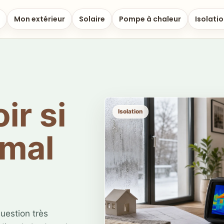
Mon extérieur
Solaire
Pompe à chaleur
Isolati
r si
Isolation
 mal
uestion très