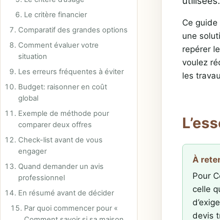
utilisées.
Le critère financier
Ce guide 
Comparatif des grandes options
une solut
Comment évaluer votre
repérer l
situation
voulez réd
Les erreurs fréquentes à éviter
les trava
Budget: raisonner en coût
global
Exemple de méthode pour
L’ess
comparer deux offres
Check-list avant de vous
engager
À rete
Quand demander un avis
Pour C
professionnel
celle 
En résumé avant de décider
d’exige
Par quoi commencer pour «
devis t
Comment savoir si sa maison