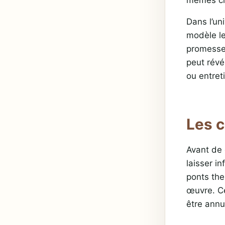
Dans l’uni
modèle le 
promesse 
peut révél
ou entret
Les c
Avant de 
laisser i
ponts the
œuvre. Ce
être annu