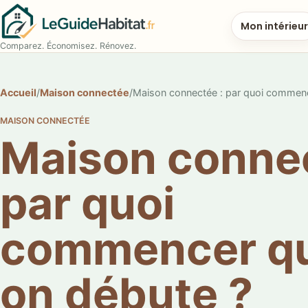
Mon intérieur
Comparez. Économisez. Rénovez.
Accueil
/
Maison connectée
/
Maison connectée : par quoi commen
MAISON CONNECTÉE
Maison connec
par quoi
commencer q
on débute ?