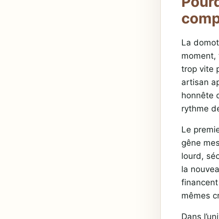
Pourq
comp
La domoti
moment, f
trop vite
artisan 
honnête d
rythme de
Le premie
gêne mesu
lourd, séc
la nouvea
financent
mêmes cr
Dans l’un