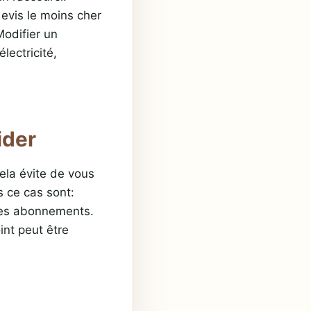
 devis le moins cher
Modifier un
lectricité,
ider
Cela évite de vous
s ce cas sont:
t des abonnements.
int peut être