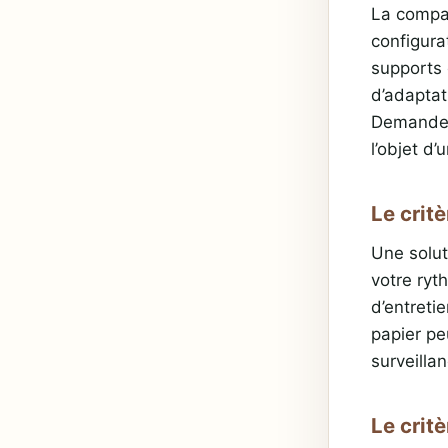
La compati
configura
supports 
d’adaptat
Demandez 
l’objet d
Le crit
Une solut
votre ryt
d’entreti
papier pe
surveillan
Le critè