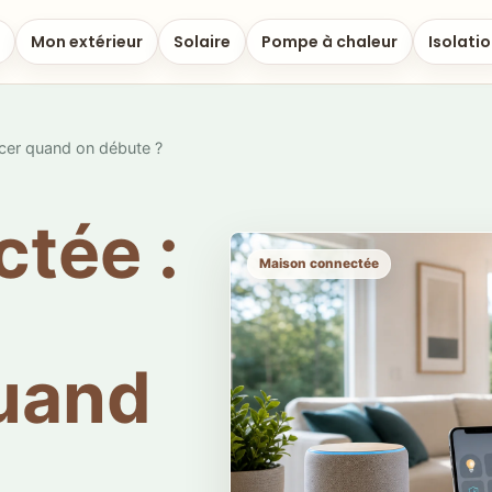
Mon extérieur
Solaire
Pompe à chaleur
Isolati
cer quand on débute ?
tée :
Maison connectée
uand