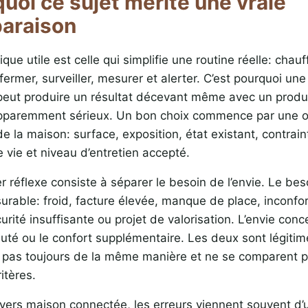
uoi ce sujet mérite une vraie
araison
que utile est celle qui simplifie une routine réelle: chau
ermer, surveiller, mesurer et alerter. C’est pourquoi une
 peut produire un résultat décevant même avec un produ
apparemment sérieux. Un bon choix commence par une o
e la maison: surface, exposition, état existant, contrai
 vie et niveau d’entretien accepté.
r réflexe consiste à séparer le besoin de l’envie. Le be
rable: froid, facture élevée, manque de place, inconfort
urité insuffisante ou projet de valorisation. L’envie conc
uté ou le confort supplémentaire. Les deux sont légitime
 pas toujours de la même manière et ne se comparent p
itères.
ivers maison connectée, les erreurs viennent souvent d’u