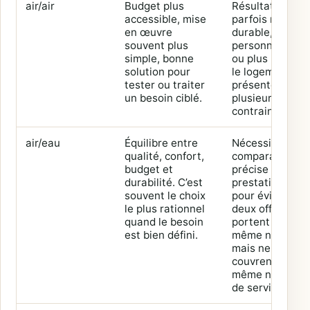
air/air
Budget plus
Résultat
accessible, mise
parfois moins
en œuvre
durable, moins
souvent plus
personnalisabl
simple, bonne
ou plus limité si
solution pour
le logement
tester ou traiter
présente
un besoin ciblé.
plusieurs
contraintes.
air/eau
Équilibre entre
Nécessite une
qualité, confort,
comparaison
budget et
précise des
durabilité. C’est
prestations
souvent le choix
pour éviter
le plus rationnel
deux offres qui
quand le besoin
portent le
est bien défini.
même nom
mais ne
couvrent pas le
même niveau
de service.