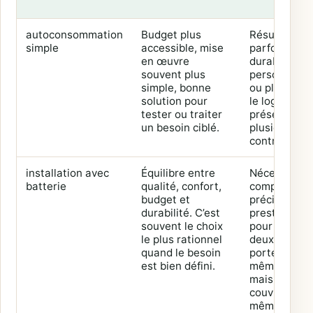
autoconsommation
Budget plus
Résultat
simple
accessible, mise
parfois moin
en œuvre
durable, moi
souvent plus
personnalis
simple, bonne
ou plus limit
solution pour
le logement
tester ou traiter
présente
un besoin ciblé.
plusieurs
contraintes.
installation avec
Équilibre entre
Nécessite u
batterie
qualité, confort,
comparaiso
budget et
précise des
durabilité. C’est
prestations
souvent le choix
pour éviter
le plus rationnel
deux offres 
quand le besoin
portent le
est bien défini.
même nom
mais ne
couvrent pas
même nivea