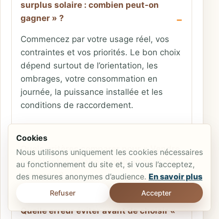
surplus solaire : combien peut-on
gagner » ?
Commencez par votre usage réel, vos
contraintes et vos priorités. Le bon choix
dépend surtout de l’orientation, les
ombrages, votre consommation en
journée, la puissance installée et les
conditions de raccordement.
Cookies
Quels critères comparer pour « Vendre
Nous utilisons uniquement les cookies nécessaires
son surplus solaire : combien peut-on
au fonctionnement du site et, si vous l’acceptez,
gagner » ?
des mesures anonymes d’audience.
En savoir plus
Refuser
Accepter
Quelle erreur éviter avant de choisir «