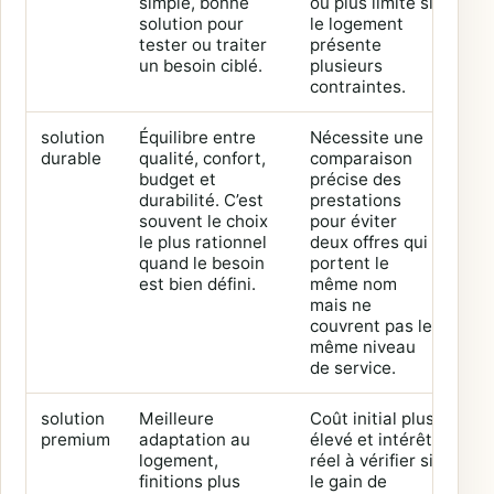
simple, bonne
ou plus limité si
bes
solution pour
le logement
imm
tester ou traiter
présente
un besoin ciblé.
plusieurs
contraintes.
solution
Équilibre entre
Nécessite une
Rés
durable
qualité, confort,
comparaison
pri
budget et
précise des
us
durabilité. C’est
prestations
rég
souvent le choix
pour éviter
rec
le plus rationnel
deux offres qui
de
quand le besoin
portent le
fiab
est bien défini.
même nom
mais ne
couvrent pas le
même niveau
de service.
solution
Meilleure
Coût initial plus
Pro
premium
adaptation au
élevé et intérêt
dur
logement,
réel à vérifier si
rén
finitions plus
le gain de
glo