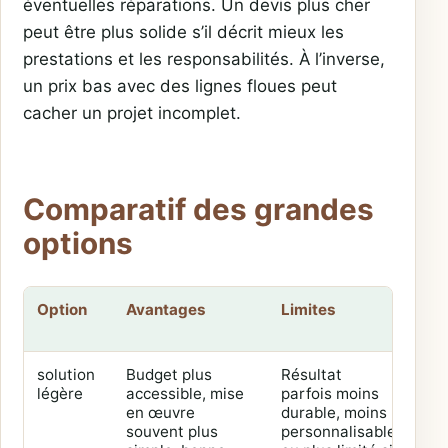
éventuelles réparations. Un devis plus cher
peut être plus solide s’il décrit mieux les
prestations et les responsabilités. À l’inverse,
un prix bas avec des lignes floues peut
cacher un projet incomplet.
Comparatif des grandes
options
Option
Avantages
Limites
Prof
ad
solution
Budget plus
Résultat
Pro
légère
accessible, mise
parfois moins
pon
en œuvre
durable, moins
bud
souvent plus
personnalisable
ser